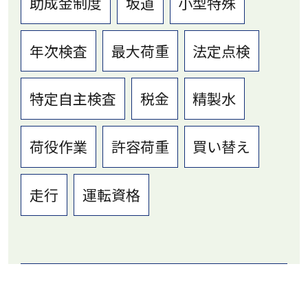
助成金制度
坂道
小型特殊
年次検査
最大荷重
法定点検
特定自主検査
税金
精製水
荷役作業
許容荷重
買い替え
走行
運転資格