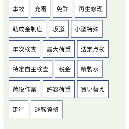
事故
充電
免許
再生修理
助成金制度
坂道
小型特殊
年次検査
最大荷重
法定点検
特定自主検査
税金
精製水
荷役作業
許容荷重
買い替え
走行
運転資格