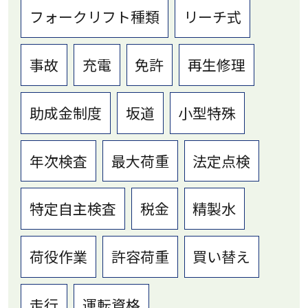
フォークリフト種類
リーチ式
事故
充電
免許
再生修理
助成金制度
坂道
小型特殊
年次検査
最大荷重
法定点検
特定自主検査
税金
精製水
荷役作業
許容荷重
買い替え
走行
運転資格