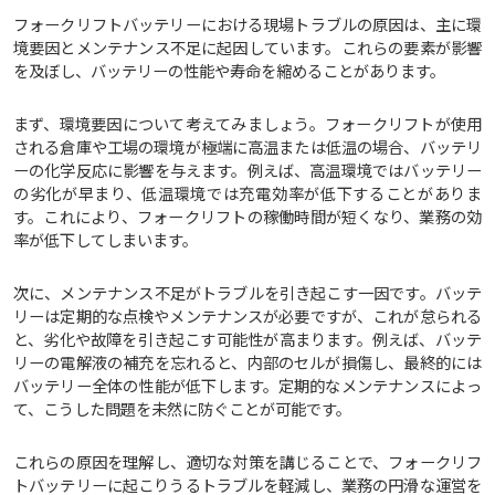
フォークリフトバッテリーにおける現場トラブルの原因は、主に環
境要因とメンテナンス不足に起因しています。これらの要素が影響
を及ぼし、バッテリーの性能や寿命を縮めることがあります。
まず、環境要因について考えてみましょう。フォークリフトが使用
される倉庫や工場の環境が極端に高温または低温の場合、バッテリ
ーの化学反応に影響を与えます。例えば、高温環境ではバッテリー
の劣化が早まり、低温環境では充電効率が低下することがありま
す。これにより、フォークリフトの稼働時間が短くなり、業務の効
率が低下してしまいます。
次に、メンテナンス不足がトラブルを引き起こす一因です。バッテ
リーは定期的な点検やメンテナンスが必要ですが、これが怠られる
と、劣化や故障を引き起こす可能性が高まります。例えば、バッテ
リーの電解液の補充を忘れると、内部のセルが損傷し、最終的には
バッテリー全体の性能が低下します。定期的なメンテナンスによっ
て、こうした問題を未然に防ぐことが可能です。
これらの原因を理解し、適切な対策を講じることで、フォークリフ
トバッテリーに起こりうるトラブルを軽減し、業務の円滑な運営を