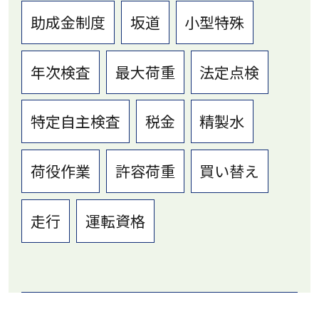
助成金制度
坂道
小型特殊
年次検査
最大荷重
法定点検
特定自主検査
税金
精製水
荷役作業
許容荷重
買い替え
走行
運転資格