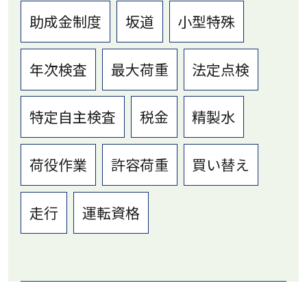
助成金制度
坂道
小型特殊
年次検査
最大荷重
法定点検
特定自主検査
税金
精製水
荷役作業
許容荷重
買い替え
走行
運転資格