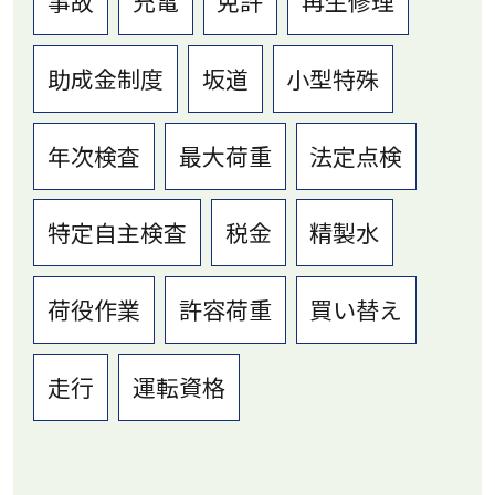
事故
充電
免許
再生修理
助成金制度
坂道
小型特殊
年次検査
最大荷重
法定点検
特定自主検査
税金
精製水
荷役作業
許容荷重
買い替え
走行
運転資格