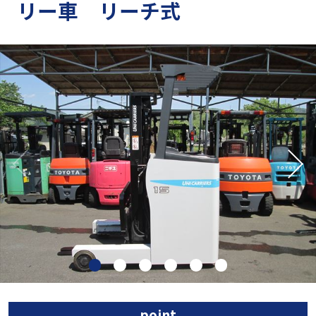
リー車 リーチ式
point