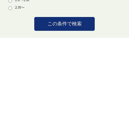
2.0t〜